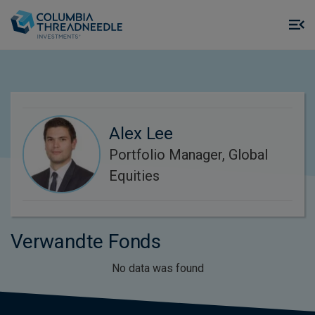
Skip to main content
M
m
o
Alex Lee
Portfolio Manager, Global
Equities
Verwandte Fonds
No data was found