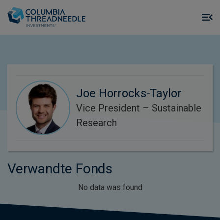
Skip to main content
M
m
o
Joe Horrocks-Taylor
Vice President – Sustainable
Research
Verwandte Fonds
No data was found