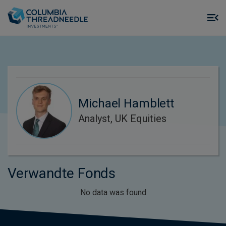
Skip to main content
M
m
o
Michael Hamblett
Analyst, UK Equities
Verwandte Fonds
No data was found