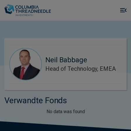
Skip to main content
M
m
o
Neil Babbage
Head of Technology, EMEA
Verwandte Fonds
No data was found