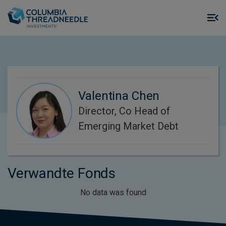
Skip to main content
M
m
o
Valentina Chen
Director, Co Head of
Emerging Market Debt
Verwandte Fonds
No data was found