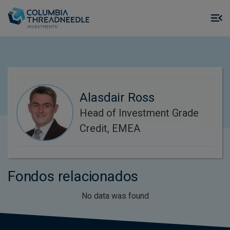
Skip to main content
M
m
o
Alasdair Ross
Head of Investment Grade
Credit, EMEA
Fondos relacionados
No data was found