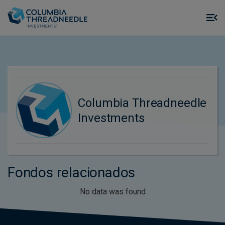
Skip to main content
M
m
o
Columbia Threadneedle
Investments
Fondos relacionados
No data was found