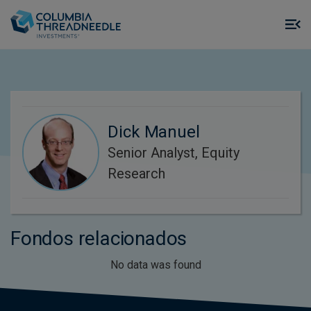
Skip to main content
M
m
o
Dick Manuel
Senior Analyst, Equity
Research
Fondos relacionados
No data was found