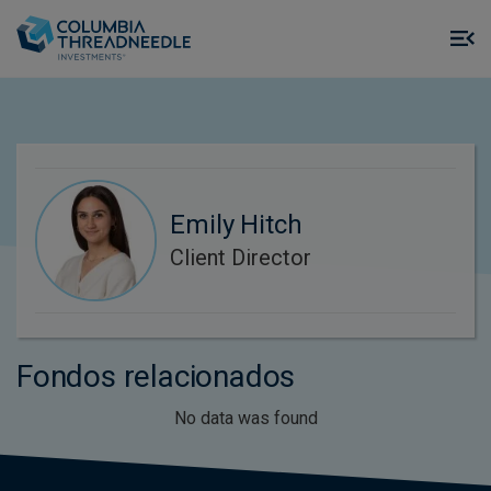
Skip to main content
M
m
o
Emily Hitch
Client Director
Fondos relacionados
No data was found