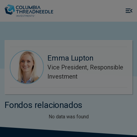
Skip to main content
M
m
o
Emma Lupton
Vice President, Responsible
Investment
Fondos relacionados
No data was found