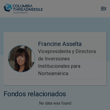
Skip to main content
M
m
o
Francine Asselta
Vicepresidenta y Directora
de Inversiones
Institucionales para
Norteamérica
Fondos relacionados
No data was found