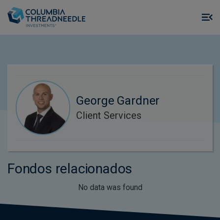
Skip to main content
M
m
o
George Gardner
Client Services
Fondos relacionados
No data was found