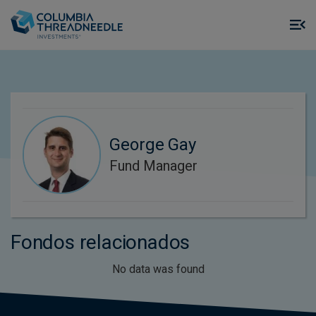
Skip to main content
M
m
o
George Gay
Fund Manager
Fondos relacionados
No data was found