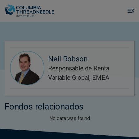
Skip to main content
M
m
o
Neil Robson
Responsable de Renta
Variable Global, EMEA
Fondos relacionados
No data was found