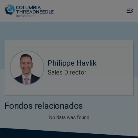
Skip to main content
M
m
o
Philippe Havlik
Sales Director
Fondos relacionados
No data was found