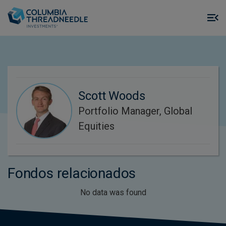
Skip to main content
M
m
o
Scott Woods
Portfolio Manager, Global
Equities
Fondos relacionados
No data was found