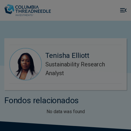
Skip to main content
M
m
o
Tenisha Elliott
Sustainability Research
Analyst
Fondos relacionados
No data was found