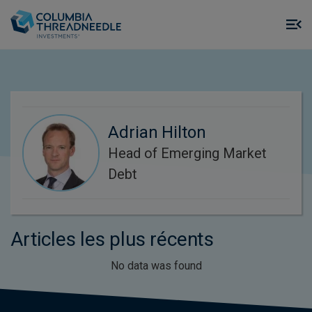
Skip to main content
M
m
o
Adrian Hilton
Head of Emerging Market
Debt
Articles les plus récents
No data was found