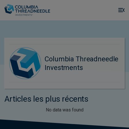
Skip to main content
M
m
o
Columbia Threadneedle
Investments
Articles les plus récents
No data was found