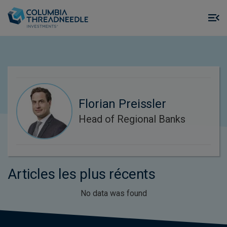
Skip to main content
M
m
o
Florian Preissler
Head of Regional Banks
Articles les plus récents
No data was found