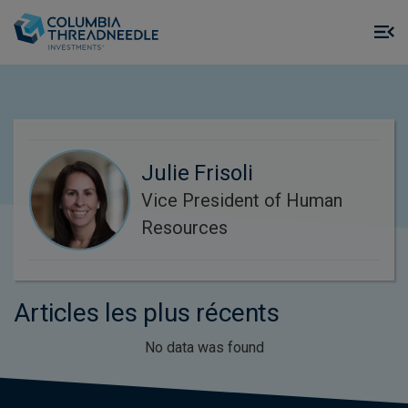
Skip to main content
M
m
o
Julie Frisoli
Vice President of Human
Resources
Articles les plus récents
No data was found