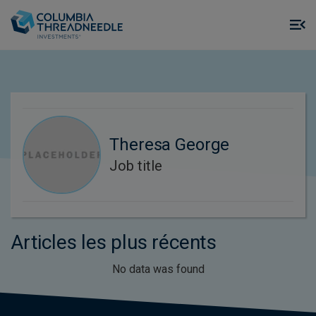
Skip to main content
M
m
o
Theresa George
Job title
Articles les plus récents
No data was found