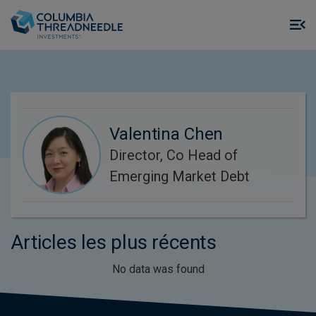
Skip to main content
M
m
o
Valentina Chen
Director, Co Head of
Emerging Market Debt
Articles les plus récents
No data was found