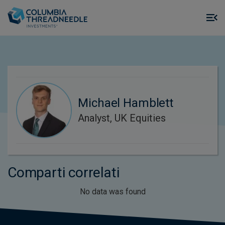
Skip to main content
M
m
o
Michael Hamblett
Analyst, UK Equities
Comparti correlati
No data was found