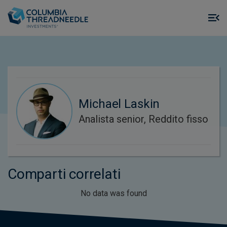
Skip to main content
M
m
o
Michael Laskin
Analista senior, Reddito fisso
Comparti correlati
No data was found