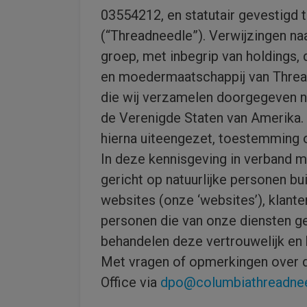
03554212, en statutair gevestigd
(“Threadneedle”). Verwijzingen na
groep, met inbegrip van holding
en moedermaatschappij van Thread
die wij verzamelen doorgegeven 
de Verenigde Staten van Amerika. 
hierna uiteengezet, toestemming 
In deze kennisgeving in verband me
gericht op natuurlijke personen b
websites (onze ‘websites’), klante
personen die van onze diensten g
behandelen deze vertrouwelijk en 
Met vragen of opmerkingen over de
Office via
dpo@columbiathreadne