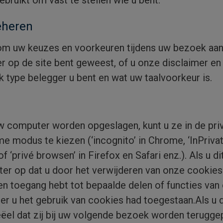
bruikt om vast te stellen wie u bent.
eheren
 om uw keuzes en voorkeuren tijdens uw bezoek aa
der op de site bent geweest, of u onze disclaimer e
k type belegger u bent en wat uw taalvoorkeur is.
 uw computer worden opgeslagen, kunt u ze in de pri
e modus te kiezen (‘incognito’ in Chrome, ‘InPriva
 of ‘privé browsen’ in Firefox en Safari enz.). Als u 
ter op dat u door het verwijderen van onze cookies
 toegang hebt tot bepaalde delen of functies van o
er u het gebruik van cookies had toegestaan.Als u 
eëel dat zij bij uw volgende bezoek worden teruggep