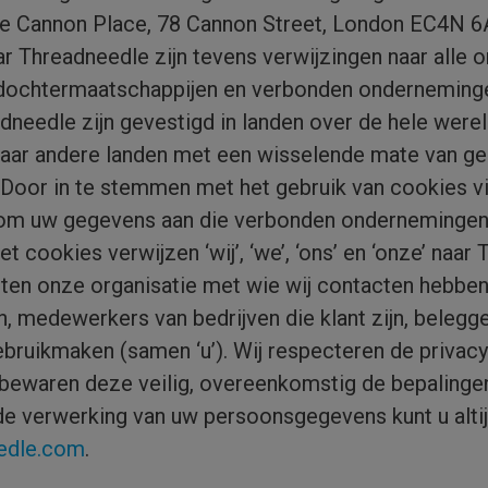
 te Cannon Place, 78 Cannon Street, London EC4N 6A
ar Threadneedle zijn tevens verwijzingen naar alle
s, dochtermaatschappijen en verbonden ondernemin
needle zijn gevestigd in landen over de hele were
naar andere landen met een wisselende mate van 
Door in te stemmen met het gebruik van cookies vi
om uw gegevens aan die verbonden ondernemingen e
t cookies verwijzen ‘wij’, ‘we’, ‘ons’ en ‘onze’ naar
uiten onze organisatie met wie wij contacten hebbe
n, medewerkers van bedrijven die klant zijn, belegg
ebruikmaken (samen ‘u’). Wij respecteren de priva
bewaren deze veilig, overeenkomstig de bepalingen
 verwerking van uw persoonsgegevens kunt u altijd
edle.com
.