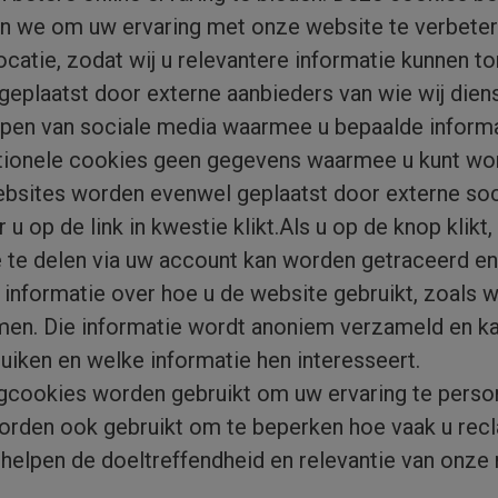
n we om uw ervaring met onze website te verbetere
locatie, zodat wij u relevantere informatie kunnen 
plaatst door externe aanbieders van wie wij diens
en van sociale media waarmee u bepaalde informat
tionele cookies geen gegevens waarmee u kunt wor
ebsites worden evenwel geplaatst door externe s
u op de link in kwestie klikt.Als u op de knop klikt
e te delen via uw account kan worden getraceerd e
informatie over hoe u de website gebruikt, zoals w
men. Die informatie wordt anoniem verzameld en ka
iken en welke informatie hen interesseert.
gcookies worden gebruikt om uw ervaring te person
 worden ook gebruikt om te beperken hoe vaak u rec
helpen de doeltreffendheid en relevantie van onze