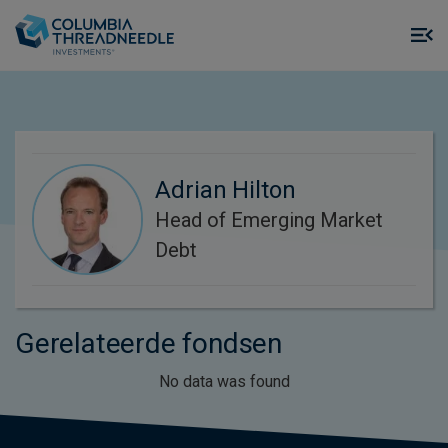
Skip to main content
M
m
o
Adrian Hilton
Head of Emerging Market
Debt
Gerelateerde fondsen
No data was found