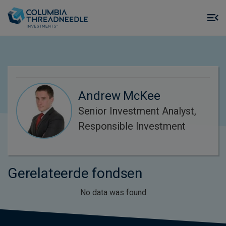
Skip to main content
M
m
o
Andrew McKee
Senior Investment Analyst,
Responsible Investment
Gerelateerde fondsen
No data was found