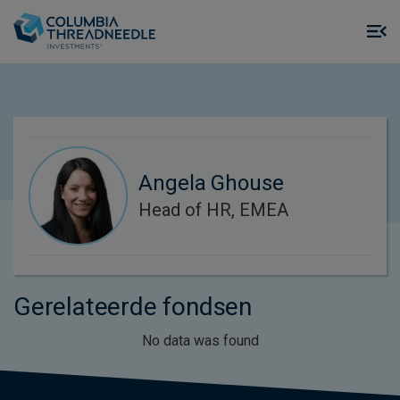
Skip to main content
M
m
o
Angela Ghouse
Head of HR, EMEA
Gerelateerde fondsen
No data was found