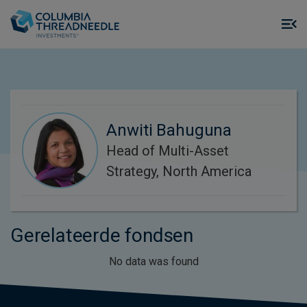
Skip to main content
M
m
o
Anwiti Bahuguna
Head of Multi-Asset
Strategy, North America
Gerelateerde fondsen
No data was found