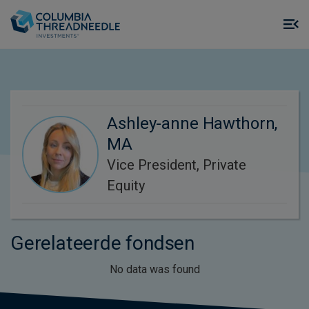
Skip to main content
M
m
o
Ashley-anne Hawthorn,
MA
Vice President, Private
Equity
Gerelateerde fondsen
No data was found