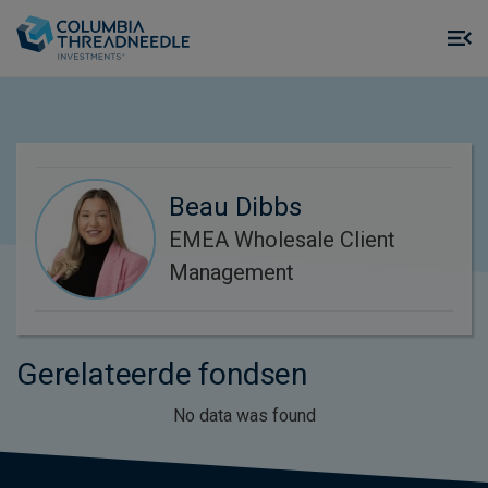
Skip to main content
M
m
o
Beau Dibbs
EMEA Wholesale Client
Management
Gerelateerde fondsen
No data was found