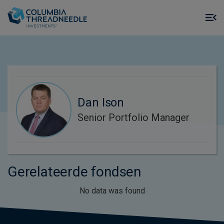
Skip to main content
M
m
o
Dan Ison
Senior Portfolio Manager
Gerelateerde fondsen
No data was found