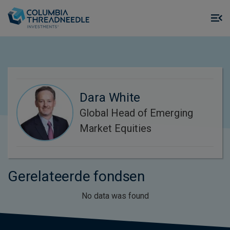
Skip to main content
M
m
o
Dara White
Global Head of Emerging
Market Equities
Gerelateerde fondsen
No data was found