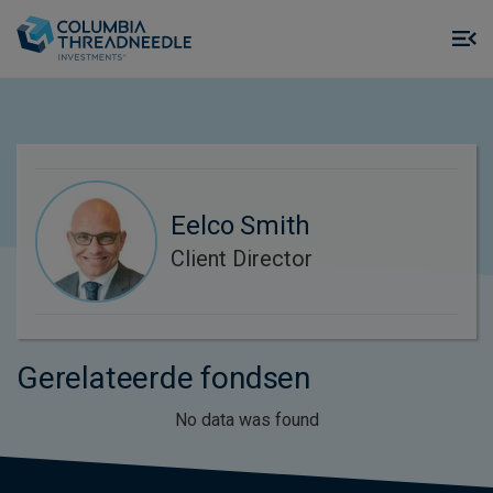
Skip to main content
M
m
o
Eelco Smith
Client Director
Gerelateerde fondsen
No data was found