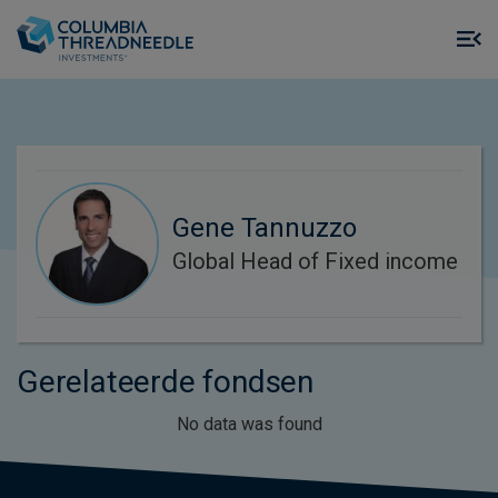
Skip to main content
M
m
o
Gene Tannuzzo
Global Head of Fixed income
Gerelateerde fondsen
No data was found