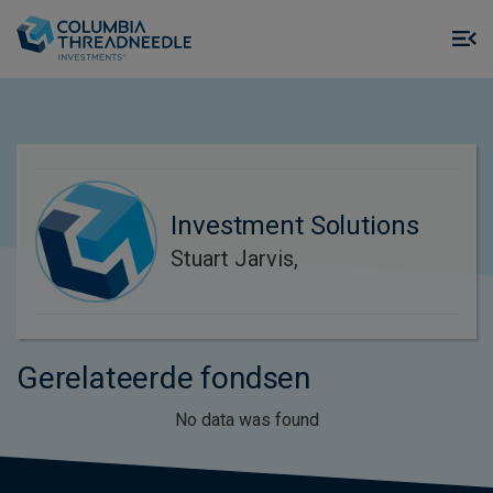
Skip to main content
M
m
o
Investment Solutions
Stuart Jarvis,
Gerelateerde fondsen
No data was found