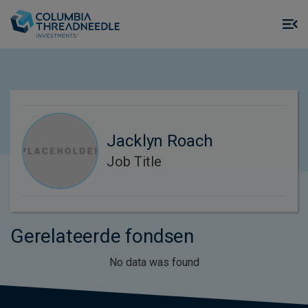
Skip to main content
M
m
o
Jacklyn Roach
Job Title
Gerelateerde fondsen
No data was found