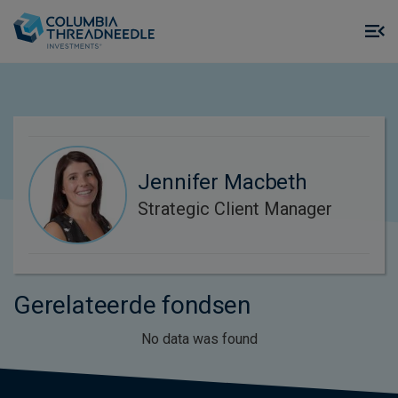
Skip to main content
M
m
o
Jennifer Macbeth
Strategic Client Manager
Gerelateerde fondsen
No data was found