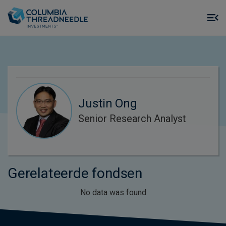
Skip to main content
M
m
o
Justin Ong
Senior Research Analyst
Gerelateerde fondsen
No data was found