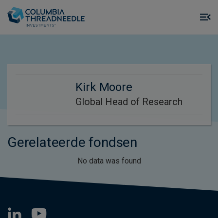
Skip to main content
M
m
o
Kirk Moore
Global Head of Research
Gerelateerde fondsen
No data was found