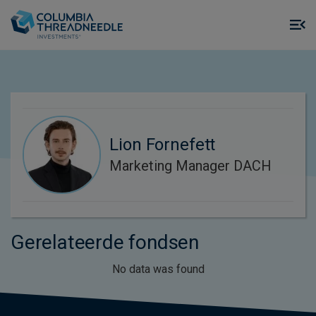
Skip to main content
M
m
o
Lion Fornefett
Marketing Manager DACH
Gerelateerde fondsen
No data was found