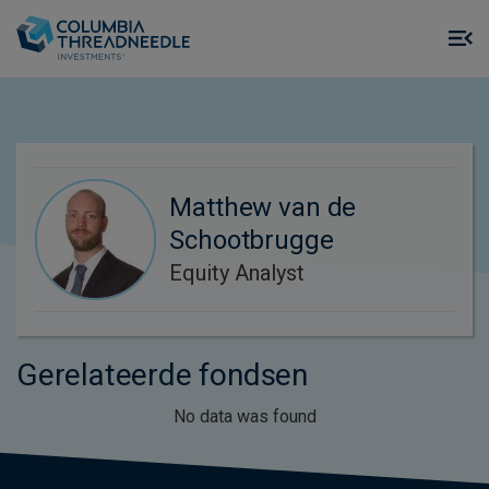
Skip to main content
M
m
o
Matthew van de
Schootbrugge
Equity Analyst
Gerelateerde fondsen
No data was found