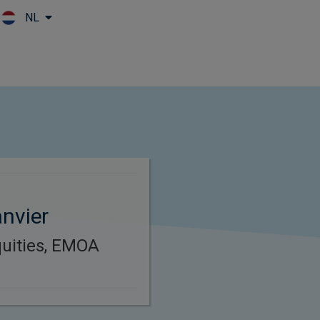
NL
Skip to main content
nvier
uities, EMOA