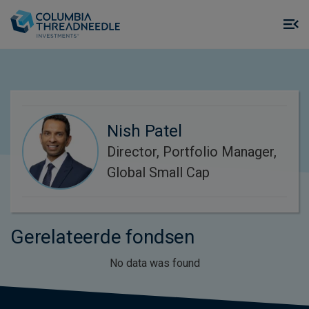
Skip to main content
M
m
o
Nish Patel
Director, Portfolio Manager,
Global Small Cap
Gerelateerde fondsen
No data was found