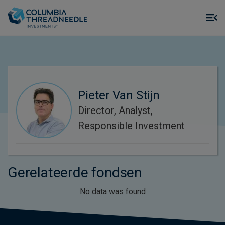
Skip to main content
M
m
o
Pieter Van Stijn
Director, Analyst,
Responsible Investment
Gerelateerde fondsen
No data was found