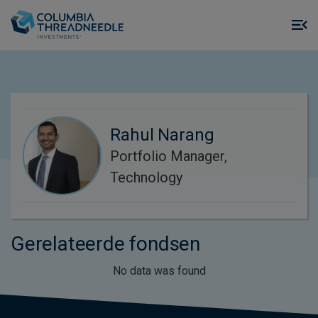
Skip to main content
M
m
o
Rahul Narang
Portfolio Manager,
Technology
Gerelateerde fondsen
No data was found