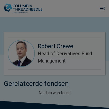
Skip to main content
M
m
o
Robert Crewe
Head of Derivatives Fund
Management
Gerelateerde fondsen
No data was found