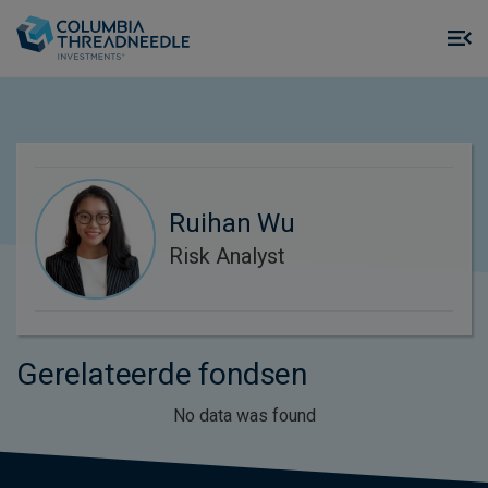
Skip to main content
M
m
o
Ruihan Wu
Risk Analyst
Gerelateerde fondsen
No data was found