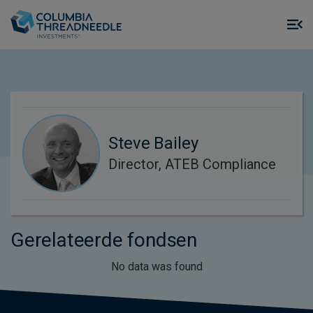
Skip to main content
M
m
o
Steve Bailey
Director, ATEB Compliance
Gerelateerde fondsen
No data was found